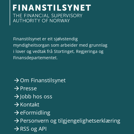
Finanstilsynet er eit sjølvstendig
myndigheitsorgan som arbeider med grunnlag
i lover og vedtak frå Stortinget, Regjeringa og
Finansdepartementet.
Om Finanstilsynet
arrow_forward
Presse
arrow_forward
Jobb hos oss
arrow_forward
Kontakt
arrow_forward
eFormidling
arrow_forward
Personvern og tilgjengelighetserklæring
arrow_forward
RSS og API
arrow_forward