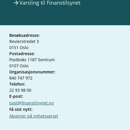
Varsling til Finanstilsynet
arrow_forward
Besøksadresse:
Revierstredet 3
0151 Oslo
Postadresse:
Postboks 1187 Sentrum
0107 Oslo
Organisasjonsnummer:
840 747 972
Telefon:
22 93 98 00
E-post:
post@finanstilsynet.no
Få sist nytt:
Abonner på nyhetsvarsel