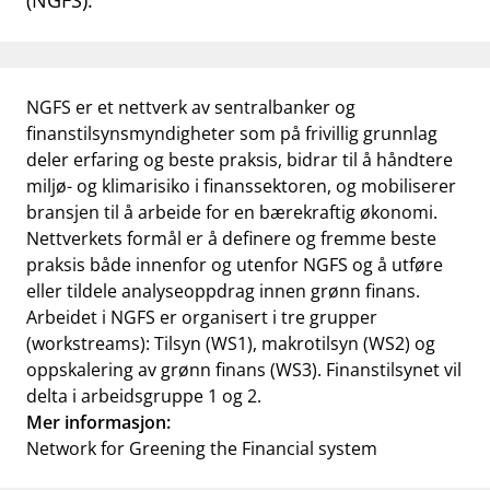
(NGFS).
work_outline
Jobb hos oss
dashboard
Informasjon for investorer
NGFS er et nettverk av sentralbanker og
notifications_none
Abonner på nyhetsvarsel
finanstilsynsmyndigheter som på frivillig grunnlag
deler erfaring og beste praksis, bidrar til å håndtere
miljø- og klimarisiko i finanssektoren, og mobiliserer
bransjen til å arbeide for en bærekraftig økonomi.
Nettverkets formål er å definere og fremme beste
praksis både innenfor og utenfor NGFS og å utføre
eller tildele analyseoppdrag innen grønn finans.
Arbeidet i NGFS er organisert i tre grupper
(workstreams): Tilsyn (WS1), makrotilsyn (WS2) og
oppskalering av grønn finans (WS3). Finanstilsynet vil
delta i arbeidsgruppe 1 og 2.
Mer informasjon:
Network for Greening the Financial system