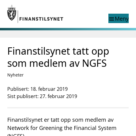
Gå til hovedinnhold
Gå til søkesiden
Meny
menu
Søk i
search
This page does not
Finanstilsynet tatt opp
language
exist in English
nettstedet
English
som medlem av NGFS
English home page
Tilsyn
Nyheter
Aktuelt
Finanstilsynets registre
Publisert: 18. februar 2019
Tema
Sist publisert: 27. februar 2019
supervisor_account
Forbrukerinformasjon
business
Finanstilsynet er tatt opp som medlem av
Om Finanstilsynet
Network for Greening the Financial System
mail_outline
Kontakt oss