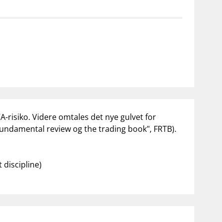
notifications_none
on for investorer
Abonner på nyhetsvarsel
A-risiko. Videre omtales det nye gulvet for
undamental review og the trading book", FRTB).
discipline)