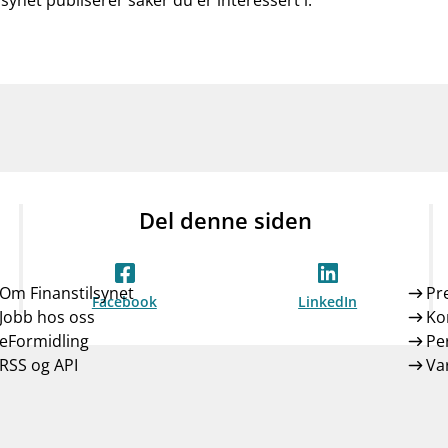
lsynet publiserer saker du er interessert i.
Del denne siden
Om Finanstilsynet
Pr
Facebook
LinkedIn
Jobb hos oss
Ko
eFormidling
Pe
RSS og API
Var