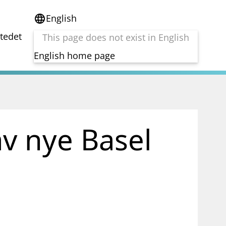
English
language
stedet
This page does not exist in English
English home page
e
Tema
Bærekraft
reg
DORA
v nye Basel
Folkefinansiering
Kryptoeiendelsloven (MiCA)
Overtakelsestilbud
Alle tema