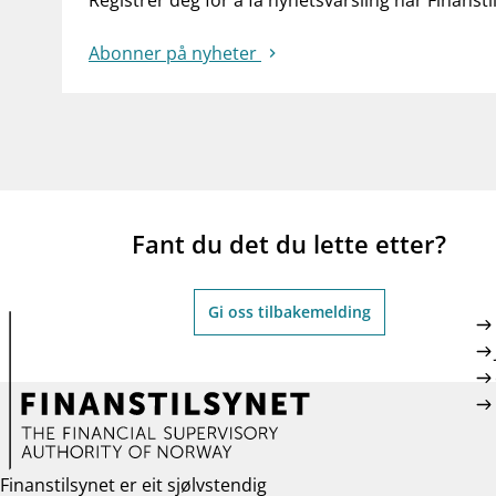
Registrer deg for å få nyhetsvarsling når Finansti
Abonner på nyheter
Fant du det du lette etter?
Gi oss tilbakemelding
Finanstilsynet er eit sjølvstendig