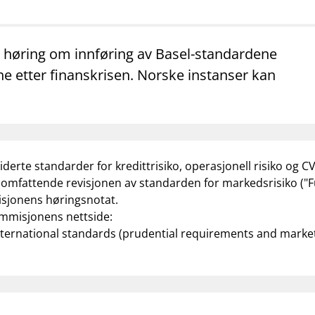
mail_outline
work_outline
dashboard
net
Kontakt oss
Jobb hos oss
Informasj
 høring om innføring av Basel-standardene
e etter finanskrisen. Norske instanser kan
rte standarder for kredittrisiko, operasjonell risiko og CV
omfattende revisjonen av standarden for markedsrisiko ("F
isjonens høringsnotat.
ommisjonens nettside:
nternational standards (prudential requirements and market 