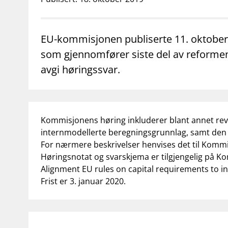
supervisor_account
business
Forbrukerinformasjon
Om Finanstilsy
EU-kommisjonen publiserte 11. oktober
som gjennomfører siste del av reformen
avgi høringssvar.
Kommisjonens høring inkluderer blant annet revide
internmodellerte beregningsgrunnlag, samt den 
For nærmere beskrivelser henvises det til Komm
Høringsnotat og svarskjema er tilgjengelig på K
Alignment EU rules on capital requirements to i
Frist er 3. januar 2020.