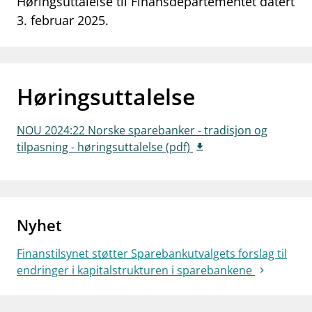
Høringsuttalelse til Finansdepartementet datert
work_outline
3. februar 2025.
Jobb hos oss
dashboard
Informasjon for investorer
notifications_none
Abonner på nyhetsvarsel
Høringsuttalelse
NOU 2024:22 Norske sparebanker - tradisjon og
tilpasning - høringsuttalelse (pdf)
Nyhet
Finanstilsynet støtter Sparebankutvalgets forslag til
endringer i kapitalstrukturen i sparebankene