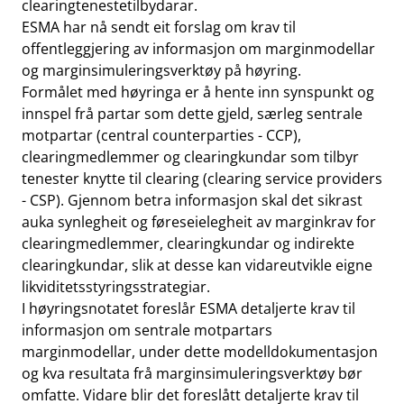
clearingtenestetilbydarar.
ESMA har nå sendt eit forslag om krav til
offentleggjering av informasjon om marginmodellar
og marginsimuleringsverktøy på høyring.
Formålet med høyringa er å hente inn synspunkt og
innspel frå partar som dette gjeld, særleg sentrale
motpartar (central counterparties - CCP),
clearingmedlemmer og clearingkundar som tilbyr
tenester knytte til clearing (clearing service providers
- CSP). Gjennom betra informasjon skal det sikrast
auka synlegheit og føreseielegheit av marginkrav for
clearingmedlemmer, clearingkundar og indirekte
clearingkundar, slik at desse kan vidareutvikle eigne
likviditetsstyringsstrategiar.
I høyringsnotatet foreslår ESMA detaljerte krav til
informasjon om sentrale motpartars
marginmodellar, under dette modelldokumentasjon
og kva resultata frå marginsimuleringsverktøy bør
omfatte. Vidare blir det foreslått detaljerte krav til