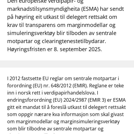
Den europeiske verdipapir- og
work_outline
marknadstilsynsmyndigheita (ESMA) har sendt
Jobb hos oss
på høyring eit utkast til delegert rettsakt om
dashboard
Informasjon for investorer
krav til transparens om marginmodellar og
simuleringsverktøy blir tilboden av sentrale
notifications_none
Abonner på nyhetsvarsel
motpartar og clearingtenestetilbydarar.
Høyringsfristen er 8. september 2025.
I 2012 fastsette EU reglar om sentrale motpartar i
forordning (EU) nr. 648/2012 (EMIR). Reglane er teke
inn i norsk rett i verdipapirhandelslova. I
endringsforordning (EU) 2024/2987 (EMIR 3) er ESMA
gitt eit mandat til å foreslå utkast til delegert rettsakt
som oppgir nærare kva informasjon som skal givast
om marginmodellar og marginsimuleringsverktøy
som blir tilbodne av sentrale motpartar og