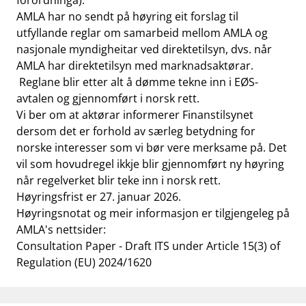
forordninga).
AMLA har no sendt på høyring eit forslag til
utfyllande reglar om samarbeid mellom AMLA og
nasjonale myndigheitar ved direktetilsyn, dvs. når
AMLA har direktetilsyn med marknadsaktørar.
Reglane blir etter alt å dømme tekne inn i EØS-
avtalen og gjennomført i norsk rett.
Vi ber om at aktørar informerer Finanstilsynet
dersom det er forhold av særleg betydning for
norske interesser som vi bør vere merksame på. Det
vil som hovudregel ikkje blir gjennomført ny høyring
når regelverket blir teke inn i norsk rett.
Høyringsfrist er 27. januar 2026.
Høyringsnotat og meir informasjon er tilgjengeleg på
AMLA's nettsider:
Consultation Paper - Draft ITS under Article 15(3) of
Regulation (EU) 2024/1620