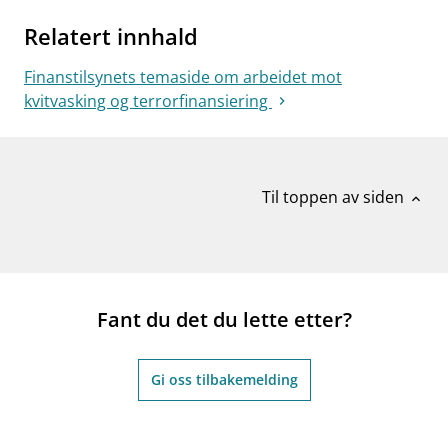
Relatert innhald
Finanstilsynets temaside om arbeidet mot
kvitvasking og terrorfinansiering
Til toppen av siden
expand_less
Fant du det du lette etter?
Gi oss tilbakemelding