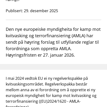
work_outline
Jobb hos oss
Publisert: 29. desember 2025
dashboard
Informasjon for investorer
notifications_none
Abonner på nyhetsvarsel
Den nye europeiske myndigheita for kamp mot
kvitvasking og terrorfinansiering (AMLA) har
sendt på høyring forslag til utfyllande reglar til
forordninga som oppretta AMLA.
Høyringsfristen er 27. januar 2026.
I mai 2024 vedtok EU ei ny regelverkspakke på
kvitvaskingsområdet. Regelverkspakka består
mellom anna av ei forordning om å opprette ei ny
europeisk myndigheit for kamp mot kvitvasking og
terrorfinansiering ((EU)2024/1620 - AMLA-