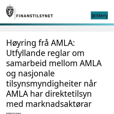
Gå til hovedinnhold
Gå til søkesiden
Meny
menu
Søk i
search
This page does not
Høyring frå AMLA:
language
exist in English
nettstedet
English
Utfyllande reglar om
English home page
Tilsyn
samarbeid mellom AMLA
Aktuelt
og nasjonale
Finanstilsynets registre
Tema
tilsynsmyndigheiter når
supervisor_account
Forbrukerinformasjon
AMLA har direktetilsyn
business
Om Finanstilsynet
med marknadsaktørar
mail_outline
Kontakt oss
Høringer