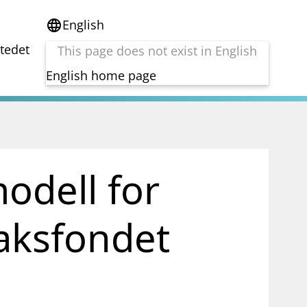
English
language
stedet
This page does not exist in English
English home page
e
Tema
Bærekraft
reg
DORA
modell for
Folkefinansiering
Kryptoeiendelsloven (MiCA)
Overtakelsestilbud
taksfondet
Alle tema