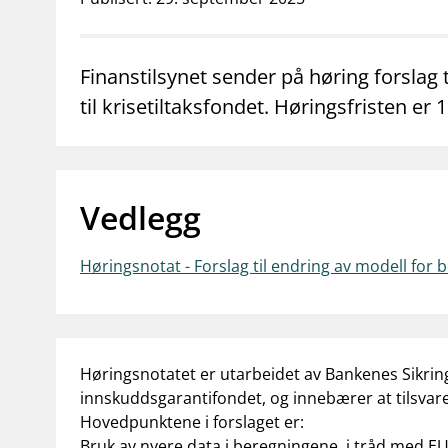
supervisor_account
business
Forbrukerinformasjon
Om Finanstilsy
Finanstilsynet sender på høring forslag 
til krisetiltaksfondet. Høringsfristen er
Vedlegg
Høringsnotat - Forslag til endring av modell for b
Høringsnotatet er utarbeidet av Bankenes Sikrin
innskuddsgarantifondet, og innebærer at tilsvare
Hovedpunktene i forslaget er:
Bruk av nyere data i beregningene, i tråd med E