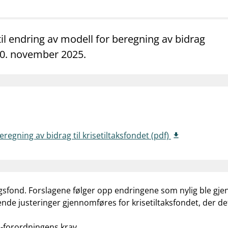
mail_outline
work_outline
dashboard
net
Kontakt oss
Jobb hos oss
Informasj
til endring av modell for beregning av bidrag
 10. november 2025.
eregning av bidrag til krisetiltaksfondet (pdf)
gsfond. Forslagene følger opp endringene som nylig ble gje
nde justeringer gjennomføres for krisetiltaksfondet, der det
U-forordningens krav.