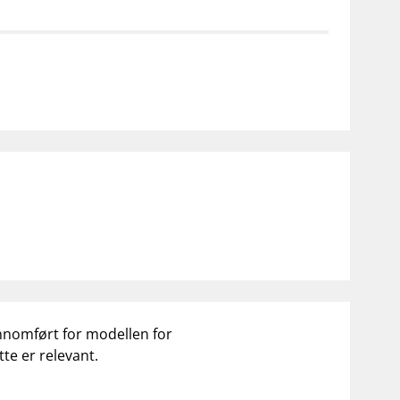
notifications_none
on for investorer
Abonner på nyhetsvarsel
nnomført for modellen for
te er relevant.