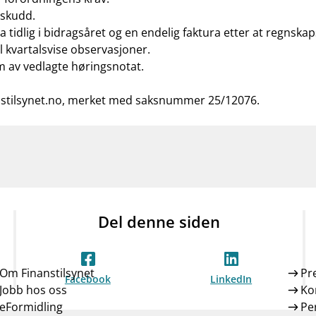
nskudd.
 tidlig i bidragsåret og en endelig faktura etter at regnskap
l kvartalsvise observasjoner.
m av vedlagte høringsnotat.
stilsynet.no
, merket med saksnummer 25/12076.
Del denne siden
Om Finanstilsynet
Pr
Facebook
LinkedIn
Jobb hos oss
Ko
eFormidling
Pe