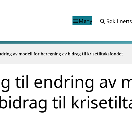
Meny
Søk i nett
search
menu
endring av modell for beregning av bidrag til krisetiltaksfondet
Finanstilsynets registr
Virksomhetsregister
veiledninger
Prospekt grensekryssa til No
g til endring av 
Shortsalgregisteret (SSR)
Tredjelandsrevisorregister
idrag til krisetil
porter og vedtak
nar og analysar
og analysar