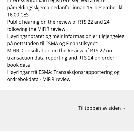
Interessentar kan registrere seg ved å nytte
påmeldingsskjema nedanfor innan 16. desember kl.
16:00 CEST:
Public hearing on the review of RTS 22 and 24
following the MiFIR review
Høyringsnotatet og meir informasjon er tilgjengeleg
på nettstaden til ESMA og Finanstilsynet:
MiFIR: Consultation on the Review of RTS 22 on
transaction data reporting and RTS 24 on order
book data
Høyringar frå ESMA: Transaksjonsrapportering og
ordrebokdata - MiFIR review
Til toppen av siden
expand_less