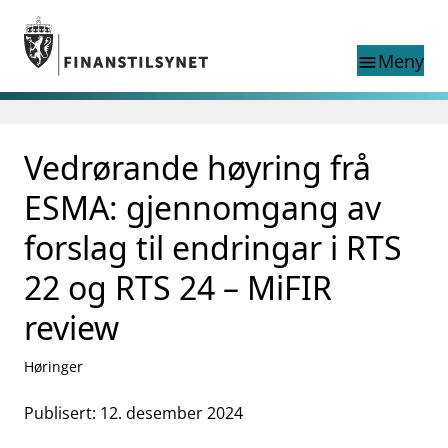
Gå til hovedinnhold
Gå til søkesiden
Meny
menu
Søk i
search
This page does not
Vedrørande høyring frå
language
exist in English
nettstedet
English
ESMA: gjennomgang av
English home page
Tilsyn
forslag til endringar i RTS
Aktuelt
22 og RTS 24 – MiFIR
Finanstilsynets registre
Tema
review
supervisor_account
Forbrukerinformasjon
Høringer
business
Om Finanstilsynet
Publisert: 12. desember 2024
mail_outline
Kontakt oss