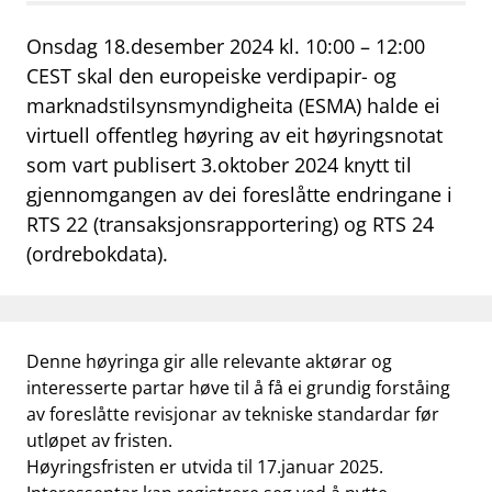
work_outline
Jobb hos oss
Onsdag 18.desember 2024 kl. 10:00 – 12:00
CEST skal den europeiske verdipapir- og
dashboard
Informasjon for investorer
marknadstilsynsmyndigheita (ESMA) halde ei
notifications_none
Abonner på nyhetsvarsel
virtuell offentleg høyring av eit høyringsnotat
som vart publisert 3.oktober 2024 knytt til
gjennomgangen av dei foreslåtte endringane i
RTS 22 (transaksjonsrapportering) og RTS 24
(ordrebokdata).
Denne høyringa gir alle relevante aktørar og
interesserte partar høve til å få ei grundig forståing
av foreslåtte revisjonar av tekniske standardar før
utløpet av fristen.
Høyringsfristen er utvida til 17.januar 2025.