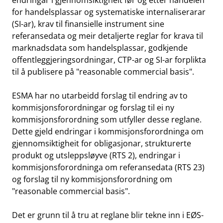
endringar i gjennomsiktigheit før og etter handelen
for handelsplassar og systematiske internaliserarar
(SI-ar), krav til finansielle instrument sine
referansedata og meir detaljerte reglar for krava til
marknadsdata som handelsplassar, godkjende
offentleggjeringsordningar, CTP-ar og SI-ar forplikta
til å publisere på "reasonable commercial basis".
ESMA har no utarbeidd forslag til endring av to
kommisjonsforordningar og forslag til ei ny
kommisjonsforordning som utfyller desse reglane.
Dette gjeld endringar i kommisjonsforordninga om
gjennomsiktigheit for obligasjonar, strukturerte
produkt og utsleppsløyve (RTS 2), endringar i
kommisjonsforordninga om referansedata (RTS 23)
og forslag til ny kommisjonsforordning om
"reasonable commercial basis".
Det er grunn til å tru at reglane blir tekne inn i EØS-