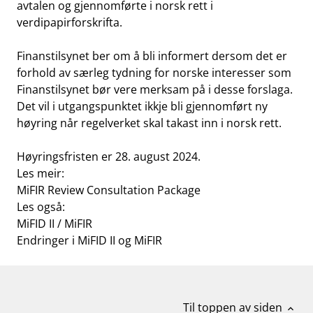
avtalen og gjennomførte i norsk rett i
verdipapirforskrifta.
Finanstilsynet ber om å bli informert dersom det er
forhold av særleg tydning for norske interesser som
Finanstilsynet bør vere merksam på i desse forslaga.
Det vil i utgangspunktet ikkje bli gjennomført ny
høyring når regelverket skal takast inn i norsk rett.
Høyringsfristen er 28. august 2024.
Les meir:
MiFIR Review Consultation Package
Les også:
MiFID II / MiFIR
Endringer i MiFID II og MiFIR
Til toppen av siden
expand_less