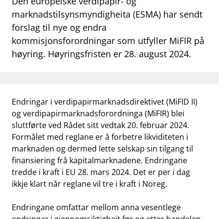
Den europeiske verdipapir- og
work_outline
marknadstilsynsmyndigheita (ESMA) har sendt
Jobb hos oss
forslag til nye og endra
dashboard
Informasjon for investorer
kommisjonsforordningar som utfyller MiFIR på
høyring. Høyringsfristen er 28. august 2024.
notifications_none
Abonner på nyhetsvarsel
Endringar i verdipapirmarknadsdirektivet (MiFID II)
og verdipapirmarknadsforordninga (MiFIR) blei
sluttførte ved Rådet sitt vedtak 20. februar 2024.
Formålet med reglane er å forbetre likviditeten i
marknaden og dermed lette selskap sin tilgang til
finansiering frå kapitalmarknadene. Endringane
tredde i kraft i EU 28. mars 2024. Det er per i dag
ikkje klart når reglane vil tre i kraft i Noreg.
Endringane omfattar mellom anna vesentlege