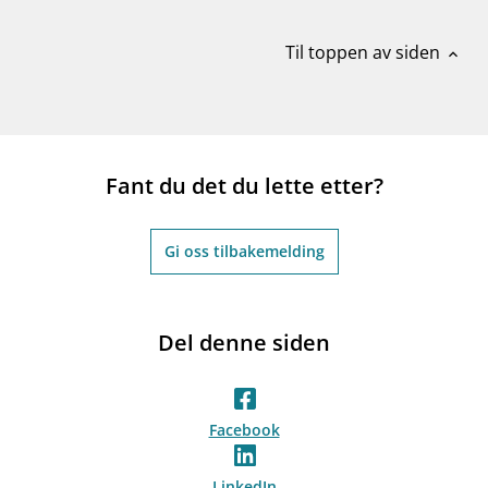
Til toppen av siden
expand_less
Fant du det du lette etter?
Gi oss tilbakemelding
Del denne siden
Facebook
LinkedIn