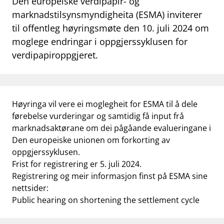
Den europeiske verdipapir- og
work_outline
marknadstilsynsmyndigheita (ESMA) inviterer
Jobb hos oss
til offentleg høyringsmøte den 10. juli 2024 om
dashboard
Informasjon for investorer
moglege endringar i oppgjerssyklusen for
verdipapiroppgjeret.
notifications_none
Abonner på nyhetsvarsel
Høyringa vil vere ei moglegheit for ESMA til å dele
førebelse vurderingar og samtidig få input frå
marknadsaktørane om dei pågåande evalueringane i
Den europeiske unionen om forkorting av
oppgjerssyklusen.
Frist for registrering er 5. juli 2024.
Registrering og meir informasjon finst på ESMA sine
nettsider:
Public hearing on shortening the settlement cycle