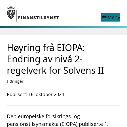
Gå til hovedinnhold
Gå til søkesiden
Meny
menu
Søk i
search
This page does not
Høyring frå EIOPA:
language
exist in English
nettstedet
English
Endring av nivå 2-
English home page
Tilsyn
regelverk for Solvens II
Aktuelt
Finanstilsynets registre
Høringer
Tema
Publisert: 16. oktober 2024
supervisor_account
Forbrukerinformasjon
business
Om Finanstilsynet
Den europeiske forsikrings- og
mail_outline
pensjonstilsynsmakta (EIOPA) publiserte 1.
Kontakt oss