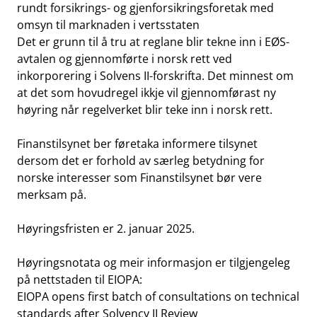
rundt forsikrings- og gjenforsikringsforetak med
omsyn til marknaden i vertsstaten
Det er grunn til å tru at reglane blir tekne inn i EØS-
avtalen og gjennomførte i norsk rett ved
inkorporering i Solvens II-forskrifta. Det minnest om
at det som hovudregel ikkje vil gjennomførast ny
høyring når regelverket blir teke inn i norsk rett.
Finanstilsynet ber føretaka informere tilsynet
dersom det er forhold av særleg betydning for
norske interesser som Finanstilsynet bør vere
merksam på.
Høyringsfristen er 2. januar 2025.
Høyringsnotata og meir informasjon er tilgjengeleg
på nettstaden til EIOPA:
EIOPA opens first batch of consultations on technical
standards after Solvency II Review