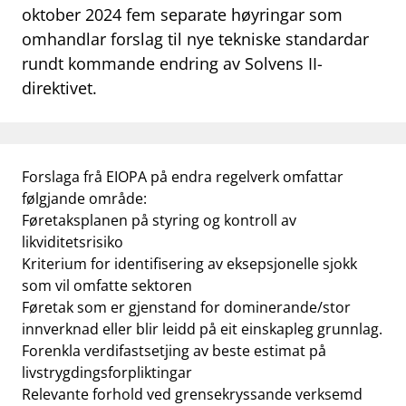
oktober 2024 fem separate høyringar som
work_outline
Jobb hos oss
omhandlar forslag til nye tekniske standardar
rundt kommande endring av Solvens II-
dashboard
Informasjon for investorer
direktivet.
notifications_none
Abonner på nyhetsvarsel
Forslaga frå EIOPA på endra regelverk omfattar
følgjande område:
Føretaksplanen på styring og kontroll av
likviditetsrisiko
Kriterium for identifisering av eksepsjonelle sjokk
som vil omfatte sektoren
Føretak som er gjenstand for dominerande/stor
innverknad eller blir leidd på eit einskapleg grunnlag.
Forenkla verdifastsetjing av beste estimat på
livstrygdingsforpliktingar
Relevante forhold ved grensekryssande verksemd