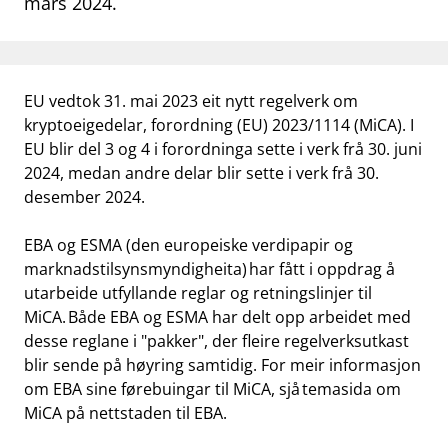
mars 2024.
work_outline
Jobb hos oss
dashboard
Informasjon for investorer
EU vedtok 31. mai 2023 eit nytt regelverk om
notifications_none
Abonner på nyhetsvarsel
kryptoeigedelar, forordning (EU) 2023/1114 (MiCA). I
EU blir del 3 og 4 i forordninga sette i verk frå 30. juni
2024, medan andre delar blir sette i verk frå 30.
desember 2024.
EBA og ESMA (den europeiske verdipapir og
marknadstilsynsmyndigheita) har fått i oppdrag å
utarbeide utfyllande reglar og retningslinjer til
MiCA. Både EBA og ESMA har delt opp arbeidet med
desse reglane i "pakker", der fleire regelverksutkast
blir sende på høyring samtidig. For meir informasjon
om EBA sine førebuingar til MiCA, sjå temasida om
MiCA på nettstaden til EBA.