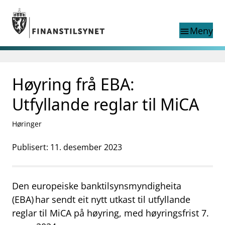
Gå til hovedinnhold
Gå til søkesiden
Meny
menu
Søk i
search
This page does not
Høyring frå EBA:
language
exist in English
nettstedet
English
Utfyllande reglar til MiCA
English home page
Tilsyn
Høringer
Aktuelt
Finanstilsynets registre
Publisert: 11. desember 2023
Tema
supervisor_account
Forbrukerinformasjon
Den europeiske banktilsynsmyndigheita
business
Om Finanstilsynet
(EBA) har sendt eit nytt utkast til utfyllande
reglar til MiCA på høyring, med høyringsfrist 7.
mail_outline
Kontakt oss