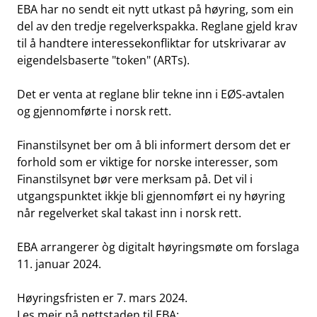
EBA har no sendt eit nytt utkast på høyring, som ein
del av den tredje regelverkspakka. Reglane gjeld krav
til å handtere interessekonfliktar for utskrivarar av
eigendelsbaserte "token" (ARTs).
Det er venta at reglane blir tekne inn i EØS-avtalen
og gjennomførte i norsk rett.
Finanstilsynet ber om å bli informert dersom det er
forhold som er viktige for norske interesser, som
Finanstilsynet bør vere merksam på. Det vil i
utgangspunktet ikkje bli gjennomført ei ny høyring
når regelverket skal takast inn i norsk rett.
EBA arrangerer òg digitalt høyringsmøte om forslaga
11. januar 2024.
Høyringsfristen er 7. mars 2024.
Les meir på nettstaden til EBA: