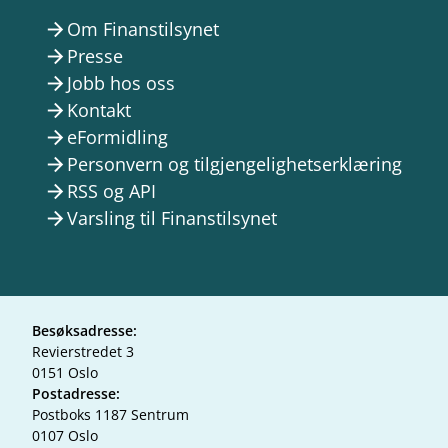
Om Finanstilsynet
arrow_forward
Presse
arrow_forward
Jobb hos oss
arrow_forward
Kontakt
arrow_forward
eFormidling
arrow_forward
Personvern og tilgjengelighetserklæring
arrow_forward
RSS og API
arrow_forward
Varsling til Finanstilsynet
arrow_forward
Besøksadresse:
Revierstredet 3
0151 Oslo
Postadresse:
Postboks 1187 Sentrum
0107 Oslo