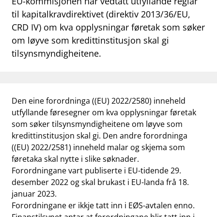
EU-kommisjonen har vedtatt utfyllande reglar
work_outline
til kapitalkravdirektivet (direktiv 2013/36/EU,
Jobb hos oss
CRD IV) om kva opplysningar føretak som søker
dashboard
Informasjon for investorer
om løyve som kredittinstitusjon skal gi
tilsynsmyndigheitene.
notifications_none
Abonner på nyhetsvarsel
Den eine forordninga ((EU) 2022/2580) inneheld
utfyllande føresegner om kva opplysningar føretak
som søker tilsynsmyndigheitene om løyve som
kredittinstitusjon skal gi. Den andre forordninga
((EU) 2022/2581) inneheld malar og skjema som
føretaka skal nytte i slike søknader.
Forordningane vart publiserte i EU-tidende 29.
desember 2022 og skal brukast i EU-landa frå 18.
januar 2023.
Forordningane er ikkje tatt inn i EØS-avtalen enno.