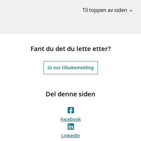
Til toppen av siden
expand_less
Fant du det du lette etter?
Gi oss tilbakemelding
Del denne siden
Facebook
LinkedIn