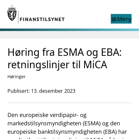
Gå til hovedinnhold
Gå til søkesiden
Meny
menu
Søk i
search
This page does not
Høring fra ESMA og EBA:
language
exist in English
nettstedet
English
retningslinjer til MiCA
English home page
Tilsyn
Høringer
Aktuelt
Finanstilsynets registre
Publisert: 13. desember 2023
Tema
supervisor_account
Forbrukerinformasjon
Den europeiske verdipapir- og
business
Om Finanstilsynet
markedstilsynsmyndigheten (ESMA) og den
europeiske banktilsynsmyndigheten (EBA) har
mail_outline
Kontakt oss