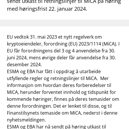
sendt utkast til retningslinjer til MiCA på høring
work_outline
med høringsfrist 22. januar 2024.
Jobb hos oss
dashboard
Informasjon for investorer
notifications_none
Abonner på nyhetsvarsel
EU vedtok 31. mai 2023 et nytt regelverk om
kryptoeiendeler, forordning (EU) 2023/1114 (MiCA). I
EU får forordningens del 3 og 4 anvendelse fra 30.
juni 2024, mens øvrige deler får anvendelse fra 30.
desember 2024.
ESMA og EBA har fått i oppdrag å utarbeide
utfyllende regler og retningslinjer til MiCA. Mer
informasjon om hvordan deres forberedelser til
MiCA, herunder forventet innhold og tidspunkt for
kommende høringer, finnes på deres temasider om
denne forordningen. Det er lenket til disse, og til
Finanstilsynets temaside om MiCA, nederst i denne
nyhetsmeldingen.
ESMA og EBA har nå sendt på høring utkast til