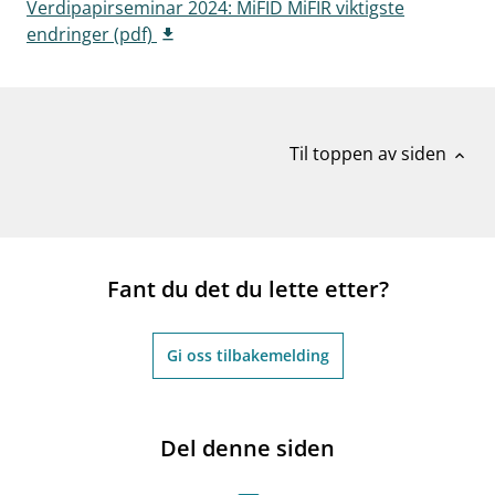
Verdipapirseminar 2024: MiFID MiFIR viktigste
work_outline
Jobb hos oss
endringer (pdf)
dashboard
Informasjon for investorer
notifications_none
Abonner på nyhetsvarsel
Til toppen av siden
expand_less
Fant du det du lette etter?
Gi oss tilbakemelding
Del denne siden