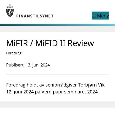
Gå til hovedinnhold
Gå til søkesiden
Meny
menu
Søk i
search
This page does not
MiFIR / MiFID II Review
language
exist in English
nettstedet
English
Foredrag
English home page
Tilsyn
Publisert: 13. juni 2024
Aktuelt
Finanstilsynets registre
Tema
Foredrag holdt av seniorrådgiver Torbjørn Vik
supervisor_account
Forbrukerinformasjon
12. juni 2024 på Verdipapirseminaret 2024.
business
Om Finanstilsynet
mail_outline
Kontakt oss