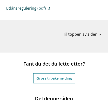
work_outline
Jobb hos oss
Utlånsregulering (pdf)
dashboard
Informasjon for investorer
notifications_none
Abonner på nyhetsvarsel
Til toppen av siden
expand_less
Fant du det du lette etter?
Gi oss tilbakemelding
Del denne siden