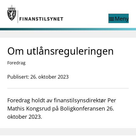
Gå til hovedinnhold
Gå til søkesiden
Meny
menu
Søk i
search
This page does not
Om utlånsreguleringen
language
exist in English
nettstedet
English
Foredrag
English home page
Tilsyn
Publisert: 26. oktober 2023
Aktuelt
Finanstilsynets registre
Tema
Foredrag holdt av finanstilsynsdirektør Per
supervisor_account
Forbrukerinformasjon
Mathis Kongsrud på Boligkonferansen 26.
oktober 2023.
business
Om Finanstilsynet
mail_outline
Kontakt oss