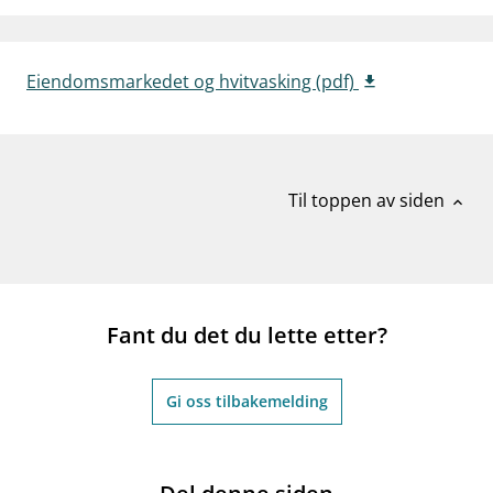
work_outline
Jobb hos oss
dashboard
Informasjon for investorer
Eiendomsmarkedet og hvitvasking (pdf)
notifications_none
Abonner på nyhetsvarsel
Til toppen av siden
expand_less
Fant du det du lette etter?
Gi oss tilbakemelding