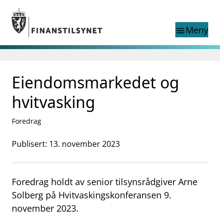
Gå til hovedinnhold
Gå til søkesiden
Meny
menu
Søk i
search
This page does not
Eiendomsmarkedet og
language
exist in English
nettstedet
English
hvitvasking
English home page
Tilsyn
Foredrag
Aktuelt
Finanstilsynets registre
Publisert: 13. november 2023
Tema
supervisor_account
Forbrukerinformasjon
Foredrag holdt av senior tilsynsrådgiver Arne
business
Om Finanstilsynet
Solberg på Hvitvaskingskonferansen 9.
november 2023.
mail_outline
Kontakt oss