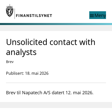
Gå til hovedinnhold
Gå til søkesiden
Meny
menu
Søk i
search
This page does not
Unsolicited contact with
language
exist in English
nettstedet
English
analysts
English home page
Tilsyn
Brev
Aktuelt
Finanstilsynets registre
Publisert: 18. mai 2026
Tema
supervisor_account
Forbrukerinformasjon
Brev til Napatech A/S datert 12. mai 2026.
business
Om Finanstilsynet
mail_outline
Kontakt oss