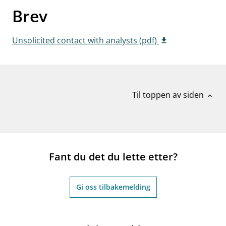
Brev
work_outline
Jobb hos oss
dashboard
Informasjon for investorer
Unsolicited contact with analysts (pdf)
notifications_none
Abonner på nyhetsvarsel
Til toppen av siden
expand_less
Fant du det du lette etter?
Gi oss tilbakemelding