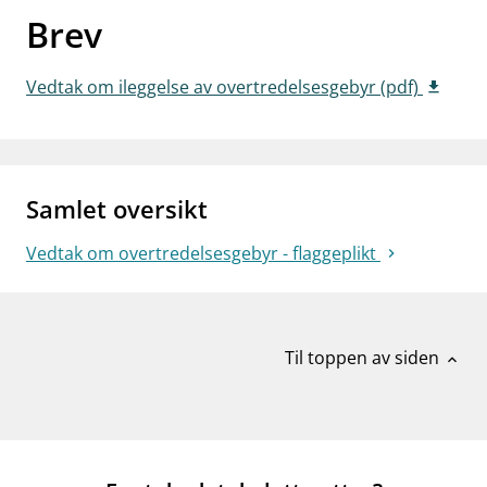
Brev
work_outline
Jobb hos oss
dashboard
Informasjon for investorer
Vedtak om ileggelse av overtredelsesgebyr (pdf)
notifications_none
Abonner på nyhetsvarsel
Samlet oversikt
Vedtak om overtredelsesgebyr - flaggeplikt
Til toppen av siden
expand_less