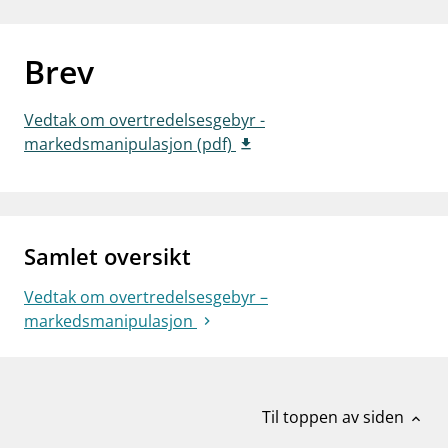
work_outline
Jobb hos oss
Brev
dashboard
Informasjon for investorer
notifications_none
Abonner på nyhetsvarsel
Vedtak om overtredelsesgebyr -
markedsmanipulasjon (pdf)
Samlet oversikt
Vedtak om overtredelsesgebyr –
markedsmanipulasjon
Til toppen av siden
expand_less