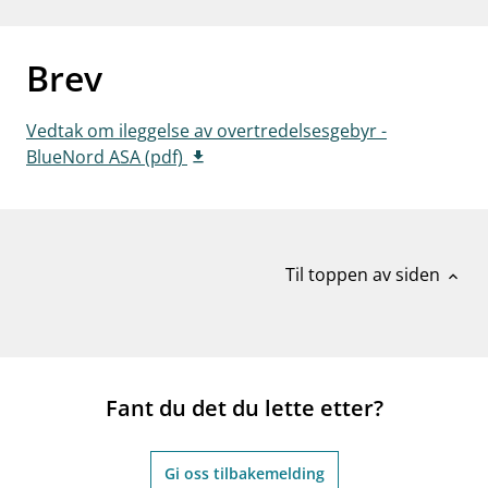
work_outline
Jobb hos oss
Brev
dashboard
Informasjon for investorer
notifications_none
Abonner på nyhetsvarsel
Vedtak om ileggelse av overtredelsesgebyr -
BlueNord ASA (pdf)
Til toppen av siden
expand_less
Fant du det du lette etter?
Gi oss tilbakemelding