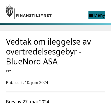
Gå til hovedinnhold
Gå til søkesiden
Meny
menu
Søk i
search
This page does not
Vedtak om ileggelse av
language
exist in English
nettstedet
English
overtredelsesgebyr -
English home page
Tilsyn
BlueNord ASA
Aktuelt
Finanstilsynets registre
Brev
Tema
Publisert: 10. juni 2024
supervisor_account
Forbrukerinformasjon
business
Om Finanstilsynet
Brev av 27. mai 2024.
mail_outline
Kontakt oss