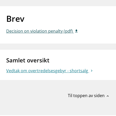
work_outline
Jobb hos oss
dashboard
Informasjon for investorer
Brev
notifications_none
Abonner på nyhetsvarsel
Decision on violation penalty (pdf)
Samlet oversikt
Vedtak om overtredelsesgebyr - shortsalg
Til toppen av siden
expand_less