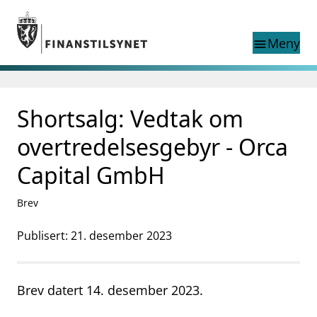
Gå til hovedinnhold
Gå til søkesiden
Meny
menu
Show this page in
Søk i
search
language
Shortsalg: Vedtak om
English
nettstedet
English
English home page
overtredelsesgebyr - Orca
Tilsyn
Capital GmbH
Aktuelt
Finanstilsynets registre
Brev
Tema
supervisor_account
Publisert: 21. desember 2023
Forbrukerinformasjon
business
Om Finanstilsynet
Brev datert 14. desember 2023.
mail_outline
Kontakt oss