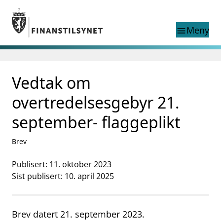
Gå til hovedinnhold
Gå til søkesiden
Meny
menu
Søk i
search
This page does not
Vedtak om
language
exist in English
nettstedet
English
overtredelsesgebyr 21.
English home page
Tilsyn
september- flaggeplikt
Aktuelt
Finanstilsynets registre
Brev
Tema
Publisert: 11. oktober 2023
supervisor_account
Forbrukerinformasjon
Sist publisert: 10. april 2025
business
Om Finanstilsynet
Brev datert 21. september 2023.
mail_outline
Kontakt oss