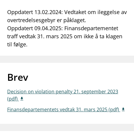
work_outline
Jobb hos oss
Oppdatert 13.02.2024: Vedtaket om ileggelse av
overtredelsesgebyr er påklaget.
dashboard
Informasjon for investorer
Oppdatert 09.04.2025: Finansdepartementet
notifications_none
Abonner på nyhetsvarsel
traff vedtak 31. mars 2025 om ikke å ta klagen
til følge.
Brev
Decision on violation penalty 21. september 2023
(pdf)
Finansdepartementets vedtak 31. mars 2025 (pdf)