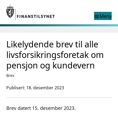
Gå til hovedinnhold
Gå til søkesiden
Meny
menu
Søk i
search
This page does not
Likelydende brev til alle
language
exist in English
nettstedet
English
livsforsikringsforetak om
English home page
Tilsyn
pensjon og kundevern
Aktuelt
Finanstilsynets registre
Brev
Tema
Publisert: 18. desember 2023
supervisor_account
Forbrukerinformasjon
business
Om Finanstilsynet
Brev datert 15. desember 2023.
mail_outline
Kontakt oss