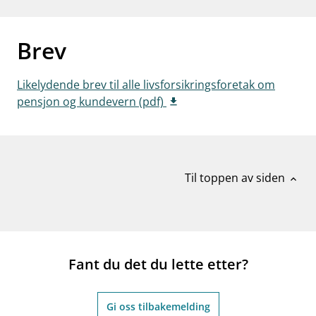
work_outline
Jobb hos oss
Brev
dashboard
Informasjon for investorer
notifications_none
Abonner på nyhetsvarsel
Likelydende brev til alle livsforsikringsforetak om
pensjon og kundevern (pdf)
Til toppen av siden
expand_less
Fant du det du lette etter?
Gi oss tilbakemelding