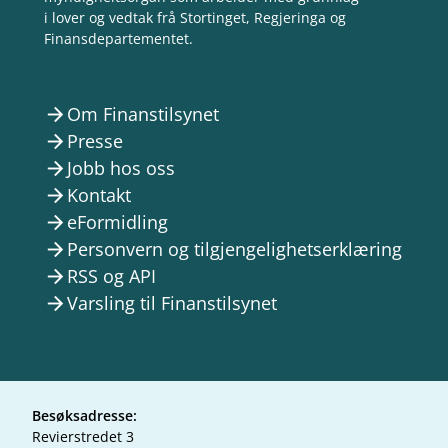
i lover og vedtak frå Stortinget, Regjeringa og
Finansdepartementet.
Om Finanstilsynet
arrow_forward
Presse
arrow_forward
Jobb hos oss
arrow_forward
Kontakt
arrow_forward
eFormidling
arrow_forward
Personvern og tilgjengelighetserklæring
arrow_forward
RSS og API
arrow_forward
Varsling til Finanstilsynet
arrow_forward
Besøksadresse:
Revierstredet 3