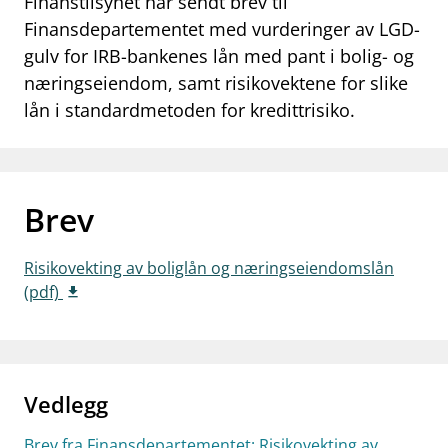
Finanstilsynet har sendt brev til
work_outline
Finansdepartementet med vurderinger av LGD-
Jobb hos oss
gulv for IRB-bankenes lån med pant i bolig- og
dashboard
Informasjon for investorer
næringseiendom, samt risikovektene for slike
lån i standardmetoden for kredittrisiko.
notifications_none
Abonner på nyhetsvarsel
Brev
Risikovekting av boliglån og næringseiendomslån
(pdf)
Vedlegg
Brev fra Finansdepartementet: Risikovekting av