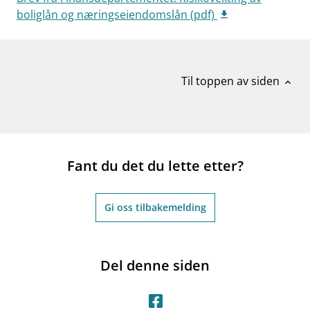
boliglån og næringseiendomslån (pdf)
Til toppen av siden
expand_less
Fant du det du lette etter?
Gi oss tilbakemelding
Del denne siden