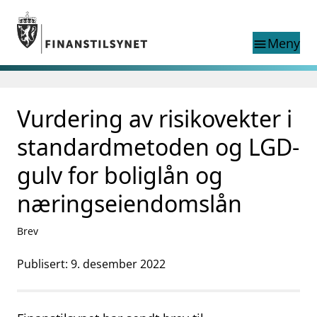
Gå til hovedinnhold
Gå til søkesiden
Meny
menu
Søk i
search
This page does not
Vurdering av risikovekter i
language
exist in English
nettstedet
English
standardmetoden og LGD-
English home page
Tilsyn
gulv for boliglån og
Aktuelt
næringseiendomslån
Finanstilsynets registre
Tema
Brev
supervisor_account
Forbrukerinformasjon
Publisert: 9. desember 2022
business
Om Finanstilsynet
mail_outline
Kontakt oss