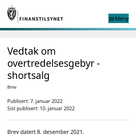
Gå til hovedinnhold
Gå til søkesiden
Meny
menu
Søk i
search
This page does not
Vedtak om
language
exist in English
nettstedet
English
overtredelsesgebyr -
English home page
Tilsyn
shortsalg
Aktuelt
Finanstilsynets registre
Brev
Tema
Publisert: 7. januar 2022
supervisor_account
Forbrukerinformasjon
Sist publisert: 10. januar 2022
business
Om Finanstilsynet
Brev datert 8. desember 2021.
mail_outline
Kontakt oss