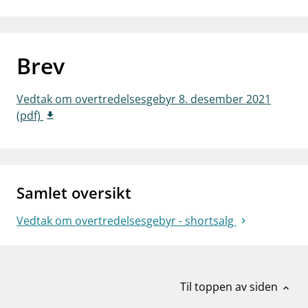
work_outline
Jobb hos oss
dashboard
Informasjon for investorer
Brev
notifications_none
Abonner på nyhetsvarsel
Vedtak om overtredelsesgebyr 8. desember 2021
(pdf)
Samlet oversikt
Vedtak om overtredelsesgebyr - shortsalg
Til toppen av siden
expand_less