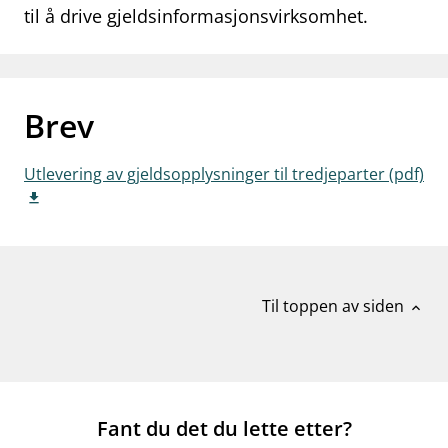
til å drive gjeldsinformasjonsvirksomhet.
work_outline
Jobb hos oss
dashboard
Informasjon for investorer
notifications_none
Abonner på nyhetsvarsel
Brev
Utlevering av gjeldsopplysninger til tredjeparter (pdf)
Til toppen av siden
expand_less
Fant du det du lette etter?