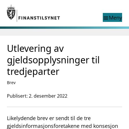
Gå til hovedinnhold
Gå til søkesiden
Meny
menu
Søk i
search
This page does not
Utlevering av
language
exist in English
nettstedet
English
gjeldsopplysninger til
English home page
Tilsyn
tredjeparter
Aktuelt
Finanstilsynets registre
Brev
Tema
Publisert: 2. desember 2022
supervisor_account
Forbrukerinformasjon
business
Om Finanstilsynet
Likelydende brev er sendt til de tre
mail_outline
gjeldsinformasjonsforetakene med konsesjon
Kontakt oss