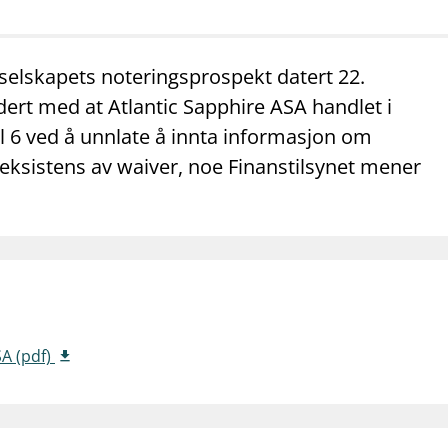
mail_outline
work_outline
dashboard
net
Kontakt oss
Jobb hos oss
Informasj
selskapets noteringsprospekt datert 22.
dert med at Atlantic Sapphire ASA handlet i
l 6 ved å unnlate å innta informasjon om
eksistens av waiver, noe Finanstilsynet mener
SA (pdf)