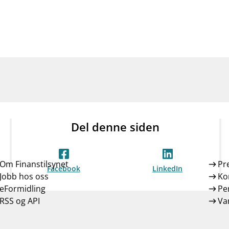
Del denne siden
Om Finanstilsynet
Pr
Facebook
LinkedIn
Jobb hos oss
Ko
eFormidling
Pe
RSS og API
Var