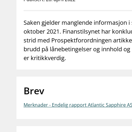
supervisor_account
business
Forbrukerinformasjon
Om Finanstilsy
Saken gjelder manglende informasjon i 
oktober 2021. Finanstilsynet har konklu
strid med Prospektforordningen artikke
brudd på lånebetingelser og innhold og 
er kritikkverdig.
Brev
Merknader - Endelig rapport Atlantic Sapphire A