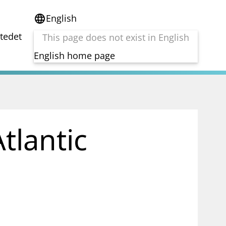
English
language
stedet
This page does not exist in English
English home page
e
Tema
Bærekraft
reg
DORA
tlantic
Folkefinansiering
Kryptoeiendelsloven (MiCA)
Overtakelsestilbud
Alle tema