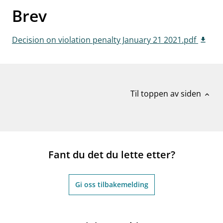
Brev
work_outline
Jobb hos oss
dashboard
Informasjon for investorer
Decision on violation penalty January 21 2021.pdf
notifications_none
Abonner på nyhetsvarsel
Til toppen av siden
expand_less
Fant du det du lette etter?
Gi oss tilbakemelding