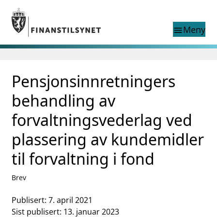
Gå til hovedinnhold
Gå til søkesiden
Meny
menu
Søk i
search
This page does not
Pensjonsinnretningers
language
exist in English
nettstedet
English
behandling av
English home page
Tilsyn
forvaltningsvederlag ved
Aktuelt
plassering av kundemidler
Finanstilsynets registre
Tema
til forvaltning i fond
supervisor_account
Forbrukerinformasjon
Brev
business
Om Finanstilsynet
Publisert: 7. april 2021
mail_outline
Kontakt oss
Sist publisert: 13. januar 2023