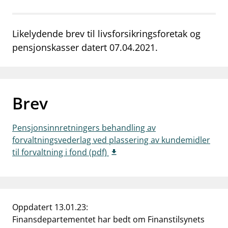
work_outline
Jobb hos oss
Likelydende brev til livsforsikringsforetak og
dashboard
Informasjon for investorer
pensjonskasser datert 07.04.2021.
notifications_none
Abonner på nyhetsvarsel
Brev
Pensjonsinnretningers behandling av
forvaltningsvederlag ved plassering av kundemidler
til forvaltning i fond (pdf)
Oppdatert 13.01.23:
Finansdepartementet har bedt om Finanstilsynets