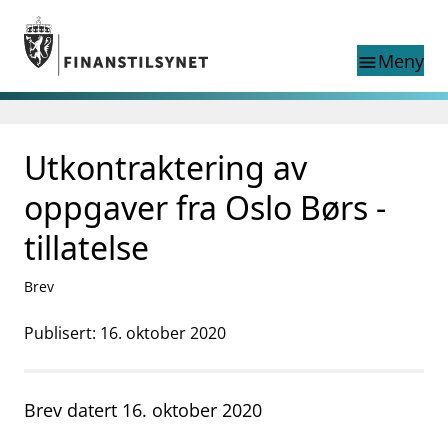
Gå til hovedinnhold
Gå til søkesiden
Meny
menu
Søk i
search
This page does not
Utkontraktering av
language
exist in English
nettstedet
English
oppgaver fra Oslo Børs -
English home page
Tilsyn
tillatelse
Aktuelt
Finanstilsynets registre
Brev
Tema
Publisert: 16. oktober 2020
supervisor_account
Forbrukerinformasjon
business
Om Finanstilsynet
Brev datert 16. oktober 2020
mail_outline
Kontakt oss