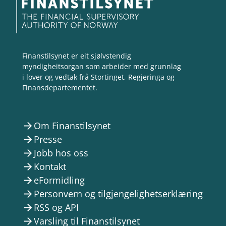
Finanstilsynet er eit sjølvstendig
myndigheitsorgan som arbeider med grunnlag
i lover og vedtak frå Stortinget, Regjeringa og
Finansdepartementet.
Om Finanstilsynet
arrow_forward
Presse
arrow_forward
Jobb hos oss
arrow_forward
Kontakt
arrow_forward
eFormidling
arrow_forward
Personvern og tilgjengelighetserklæring
arrow_forward
RSS og API
arrow_forward
Varsling til Finanstilsynet
arrow_forward