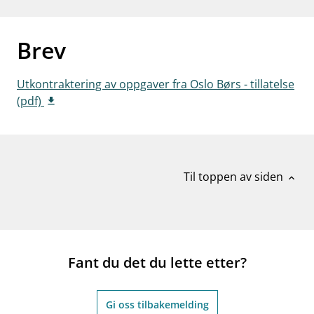
work_outline
Jobb hos oss
Brev
dashboard
Informasjon for investorer
notifications_none
Abonner på nyhetsvarsel
Utkontraktering av oppgaver fra Oslo Børs - tillatelse
(pdf)
Til toppen av siden
expand_less
Fant du det du lette etter?
Gi oss tilbakemelding