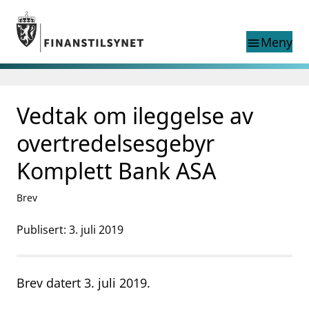
Gå til hovedinnhold
Gå til søkesiden
Meny
menu
Søk i
search
This page does not
Vedtak om ileggelse av
language
exist in English
nettstedet
English
overtredelsesgebyr
English home page
Tilsyn
Komplett Bank ASA
Aktuelt
Finanstilsynets registre
Brev
Tema
Publisert: 3. juli 2019
supervisor_account
Forbrukerinformasjon
business
Om Finanstilsynet
Brev datert 3. juli 2019.
mail_outline
Kontakt oss