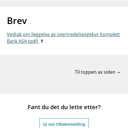
work_outline
Jobb hos oss
Brev
dashboard
Informasjon for investorer
notifications_none
Abonner på nyhetsvarsel
Vedtak om ileggelse av overtredelsesgebyr Komplett
Bank ASA (pdf)
Til toppen av siden
expand_less
Fant du det du lette etter?
Gi oss tilbakemelding