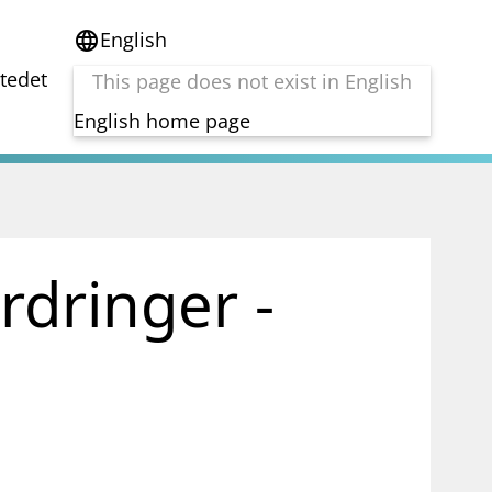
English
language
stedet
This page does not exist in English
English home page
e
Tema
Bærekraft
reg
DORA
rdringer -
Folkefinansiering
Kryptoeiendelsloven (MiCA)
Overtakelsestilbud
Alle tema