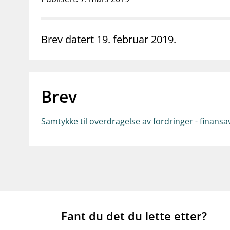
supervisor_account
business
Forbrukerinformasjon
Om Finanstilsy
Brev datert 19. februar 2019.
Brev
Samtykke til overdragelse av fordringer - finansa
Fant du det du lette etter?