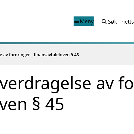
Meny
Søk i nett
search
menu
 av fordringer - finansavtaleloven § 45
Finanstilsynets registr
Virksomhetsregister
veiledninger
Prospekt grensekryssa til No
verdragelse av fo
Shortsalgregisteret (SSR)
Tredjelandsrevisorregister
oven § 45
porter og vedtak
nar og analysar
og analysar