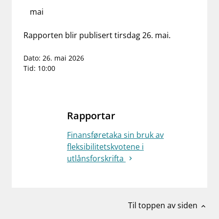
mai
work_outline
Jobb hos oss
dashboard
Rapporten blir publisert tirsdag 26. mai.
Informasjon for investorer
notifications_none
Abonner på nyhetsvarsel
Dato: 26. mai 2026
Tid:
10:00
Rapportar
Finansføretaka sin bruk av
fleksibilitetskvotene i
utlånsforskrifta
Til toppen av siden
expand_less