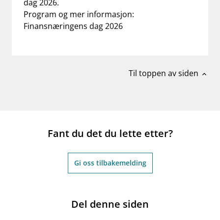
dag 2026.
work_outline
Program og mer informasjon:
Jobb hos oss
Finansnæringens dag 2026
dashboard
Informasjon for investorer
notifications_none
Abonner på nyhetsvarsel
Til toppen av siden
expand_less
Fant du det du lette etter?
Gi oss tilbakemelding
Del denne siden