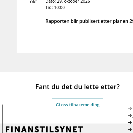
supervisor_account
business
Forbrukerinformasjon
Om Finanstilsy
okt
Dato: 29. oktober 2026
Tid:
10:00
Rapporten blir publisert etter planen 2
Fant du det du lette etter?
Gi oss tilbakemelding