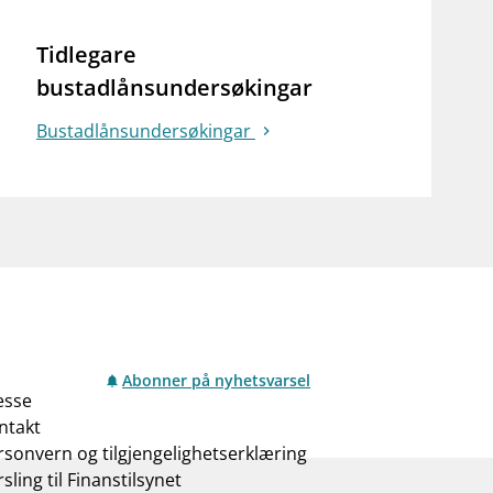
notifications_none
on for investorer
Abonner på nyhetsvarsel
Tidlegare
bustadlånsundersøkingar
Bustadlånsundersøkingar
Abonner på nyhetsvarsel
esse
ntakt
rsonvern og tilgjengelighetserklæring
sling til Finanstilsynet