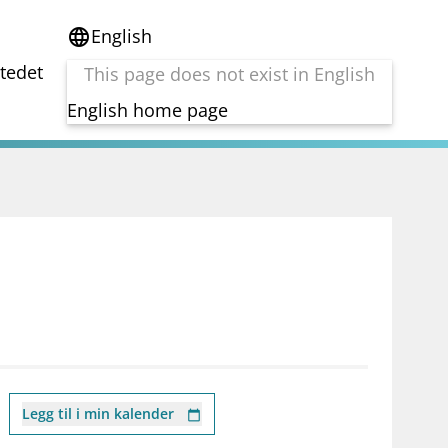
English
language
stedet
This page does not exist in English
English home page
e
Tema
Bærekraft
reg
DORA
Folkefinansiering
Kryptoeiendelsloven (MiCA)
Overtakelsestilbud
Alle tema
Legg til i min kalender
calendar_today