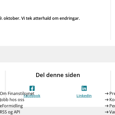
mail_outline
work_outline
dashboard
net
Kontakt oss
Jobb hos oss
Informasj
9. oktober. Vi tek atterhald om endringar.
Del denne siden
Om Finanstilsynet
Pr
Facebook
LinkedIn
Jobb hos oss
Ko
eFormidling
Pe
RSS og API
Var