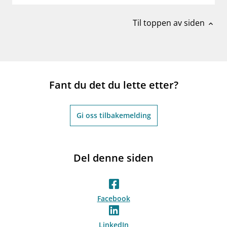
Til toppen av siden
expand_less
Fant du det du lette etter?
Gi oss tilbakemelding
Del denne siden
Facebook
LinkedIn