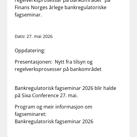
regelverksprosessar på bankområdet” på
Finans Norges årlege bankregulatoriske
work_outline
Jobb hos oss
fagseminar.
dashboard
Informasjon for investorer
notifications_none
Abonner på nyhetsvarsel
Dato: 27. mai 2026
Oppdatering:
Presentasjonen:
Nytt fra tilsyn og
regelverksprosesser på bankområdet
Bankregulatorisk fagseminar 2026 blir halde
på Sixa Conference 27. mai.
Program og meir informasjon om
fagseminaret:
Bankregulatorisk fagseminar 2026