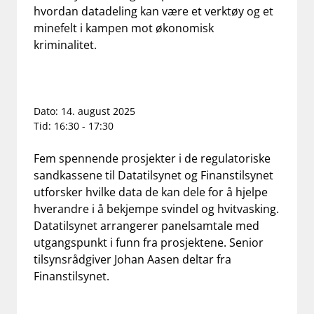
hvordan datadeling kan være et verktøy og et
work_outline
Jobb hos oss
minefelt i kampen mot økonomisk
kriminalitet.
dashboard
Informasjon for investorer
notifications_none
Abonner på nyhetsvarsel
Dato: 14. august 2025
Tid:
16:30
- 17:30
Fem spennende prosjekter i de regulatoriske
sandkassene til Datatilsynet og Finanstilsynet
utforsker hvilke data de kan dele for å hjelpe
hverandre i å bekjempe svindel og hvitvasking.
Datatilsynet arrangerer panelsamtale med
utgangspunkt i funn fra prosjektene. Senior
tilsynsrådgiver Johan Aasen deltar fra
Finanstilsynet.