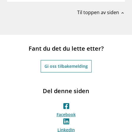
Til toppen av siden
expand_less
Fant du det du lette etter?
Gi oss tilbakemelding
Del denne siden
Facebook
LinkedIn