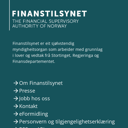
Finanstilsynet er eit sjølvstendig
myndigheitsorgan som arbeider med grunnlag
i lover og vedtak frå Stortinget, Regjeringa og
Finansdepartementet.
Om Finanstilsynet
arrow_forward
Presse
arrow_forward
Jobb hos oss
arrow_forward
Kontakt
arrow_forward
eFormidling
arrow_forward
Personvern og tilgjengelighetserklæring
arrow_forward