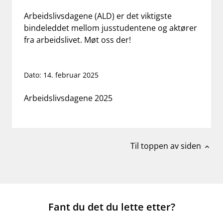
work_outline
Jobb hos oss
Arbeidslivsdagene (ALD) er det viktigste
bindeleddet mellom jusstudentene og aktører
dashboard
Informasjon for investorer
fra arbeidslivet. Møt oss der!
notifications_none
Abonner på nyhetsvarsel
Dato: 14. februar 2025
Arbeidslivsdagene 2025
Til toppen av siden
expand_less
Fant du det du lette etter?