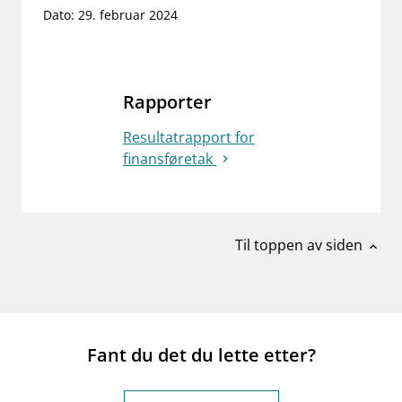
Dato: 29. februar 2024
work_outline
Jobb hos oss
dashboard
Informasjon for investorer
Rapporter
notifications_none
Abonner på nyhetsvarsel
Resultatrapport for
finansføretak
Til toppen av siden
expand_less
Fant du det du lette etter?