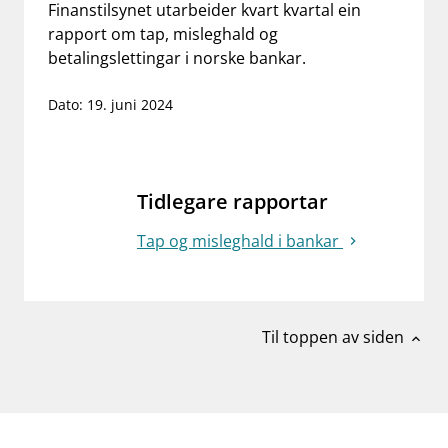
Finanstilsynet utarbeider kvart kvartal ein
work_outline
Jobb hos oss
rapport om tap, misleghald og
betalingslettingar i norske bankar.
dashboard
Informasjon for investorer
Dato: 19. juni 2024
notifications_none
Abonner på nyhetsvarsel
Tidlegare rapportar
Tap og misleghald i bankar
Til toppen av siden
expand_less