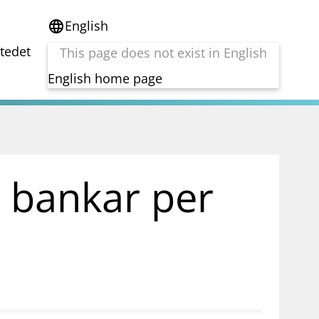
English
language
stedet
This page does not exist in English
English home page
e
Tema
Bærekraft
reg
DORA
i bankar per
Folkefinansiering
Kryptoeiendelsloven (MiCA)
Overtakelsestilbud
Alle tema