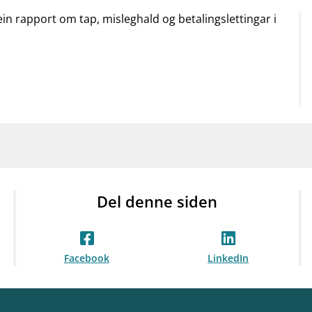
mail_outline
work_outline
dashboard
net
Kontakt oss
Jobb hos oss
Informasj
ein rapport om tap, misleghald og betalingslettingar i
Del denne siden
Facebook
LinkedIn