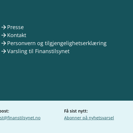
Presse
arrow_forward
Kontakt
arrow_forward
Personvern og tilgjengelighetserklæring
arrow_forward
Varsling til Finanstilsynet
arrow_forward
post:
Få sist nytt:
st@finanstilsynet.no
Abonner på nyhetsvarsel