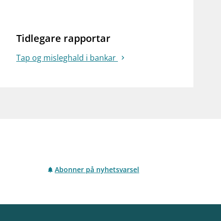
notifications_none
on for investorer
Abonner på nyhetsvarsel
Tidlegare rapportar
Tap og misleghald i bankar
Abonner på nyhetsvarsel