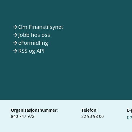
Om Finanstilsynet
arrow_forward
Jobb hos oss
arrow_forward
eFormidling
arrow_forward
RSS og API
arrow_forward
Organisasjonsnummer:
Telefon:
E-
840 747 972
22 93 98 00
po