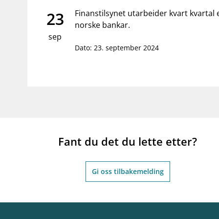
supervisor_account
business
Forbrukerinformasjon
Om Finanstilsy
Finanstilsynet utarbeider kvart kvartal 
23
norske bankar.
sep
Dato: 23. september 2024
Fant du det du lette etter?
Gi oss tilbakemelding