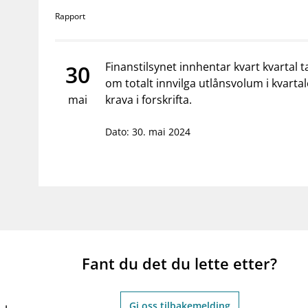
supervisor_account
business
Forbrukerinformasjon
Om Finanstilsy
Rapport
Finanstilsynet innhentar kvart kvartal t
30
om totalt innvilga utlånsvolum i kvarta
mai
krava i forskrifta.
Dato: 30. mai 2024
Fant du det du lette etter?
Gi oss tilbakemelding