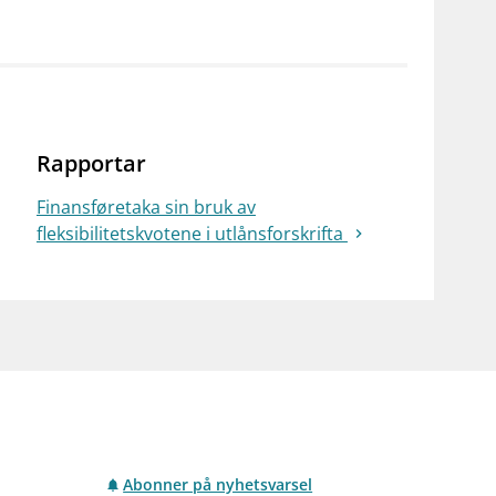
notifications_none
on for investorer
Abonner på nyhetsvarsel
Rapportar
Finansføretaka sin bruk av
fleksibilitetskvotene i utlånsforskrifta
Abonner på nyhetsvarsel