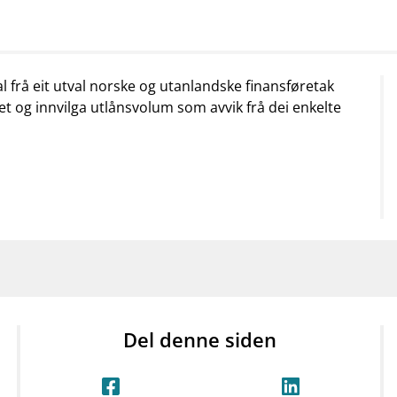
mail_outline
work_outline
dashboard
net
Kontakt oss
Jobb hos oss
Informasj
al frå eit utval norske og utanlandske finansføretak
let og innvilga utlånsvolum som avvik frå dei enkelte
Del denne siden