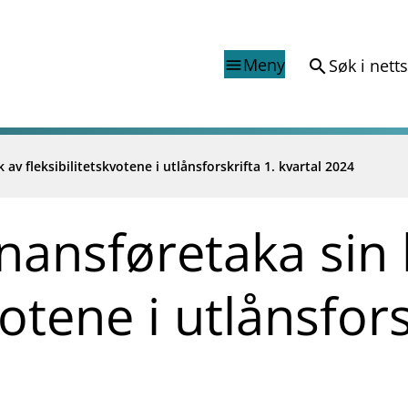
Meny
Søk i nett
search
menu
av fleksibilitetskvotene i utlånsforskrifta 1. kvartal 2024
Finanstilsynets registr
Virksomhetsregister
veiledninger
Prospekt grensekryssa til No
nansføretaka sin 
Shortsalgregisteret (SSR)
Tredjelandsrevisorregister
votene i utlånsfors
porter og vedtak
nar og analysar
og analysar