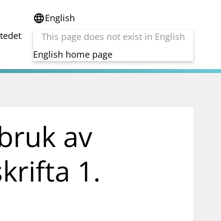
English
language
stedet
This page does not exist in English
English home page
e
Tema
Bærekraft
reg
DORA
bruk av
Folkefinansiering
Kryptoeiendelsloven (MiCA)
Overtakelsestilbud
krifta 1.
Alle tema