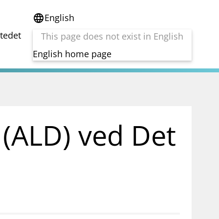
English
language
stedet
This page does not exist in English
English home page
e
Tema
Bærekraft
reg
DORA
 (ALD) ved Det
Folkefinansiering
Kryptoeiendelsloven (MiCA)
Overtakelsestilbud
Alle tema