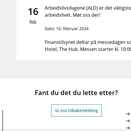
supervisor_account
business
Forbrukerinformasjon
Om Finanstilsy
Arbeidslivsdagene (ALD) er det viktigs
16
arbeidslivet. Møt oss der!
feb
Dato: 16. februar 2024
Finanstilsynet deltar på messedagen s
Hotel, The Hub. Messen starter kl. 10:0
Fant du det du lette etter?
Gi oss tilbakemelding