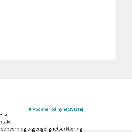
notifications_none
on for investorer
Abonner på nyhetsvarsel
Abonner på nyhetsvarsel
esse
ntakt
rsonvern og tilgjengelighetserklæring