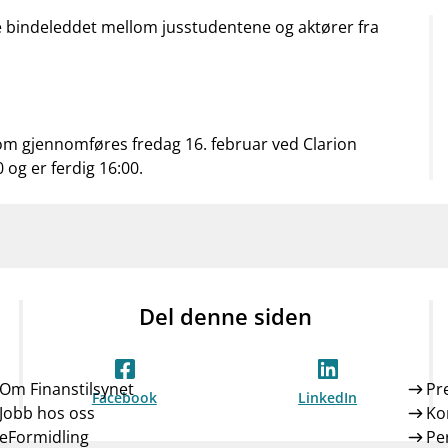
mail_outline
work_outline
dashboard
net
Kontakt oss
Jobb hos oss
Informasj
te bindeleddet mellom jusstudentene og aktører fra
om gjennomføres fredag 16. februar ved Clarion
0 og er ferdig 16:00.
Del denne siden
Om Finanstilsynet
Pr
Facebook
LinkedIn
Jobb hos oss
Ko
eFormidling
Pe