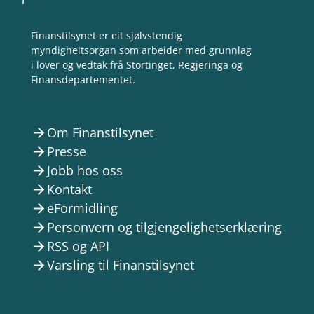
Finanstilsynet er eit sjølvstendig
myndigheitsorgan som arbeider med grunnlag
i lover og vedtak frå Stortinget, Regjeringa og
Finansdepartementet.
Om Finanstilsynet
arrow_forward
Presse
arrow_forward
Jobb hos oss
arrow_forward
Kontakt
arrow_forward
eFormidling
arrow_forward
Personvern og tilgjengelighetserklæring
arrow_forward
RSS og API
arrow_forward
Varsling til Finanstilsynet
arrow_forward