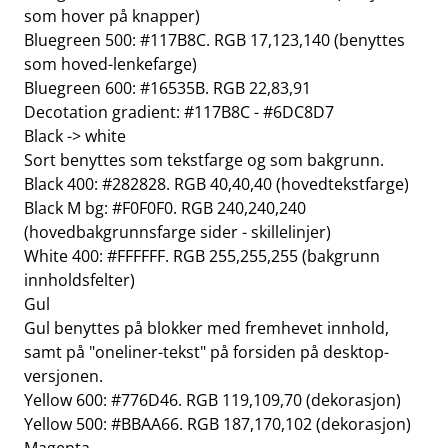
som hover på knapper)
Bluegreen 500: #117B8C. RGB 17,123,140 (benyttes
som hoved-lenkefarge)
Bluegreen 600: #16535B. RGB 22,83,91
Decotation gradient: #117B8C - #6DC8D7
Black -> white
Sort benyttes som tekstfarge og som bakgrunn.
Black 400: #282828. RGB 40,40,40 (hovedtekstfarge)
Black M bg: #F0F0F0. RGB 240,240,240
(hovedbakgrunnsfarge sider - skillelinjer)
White 400: #FFFFFF. RGB 255,255,255 (bakgrunn
innholdsfelter)
Gul
Gul benyttes på blokker med fremhevet innhold,
samt på "oneliner-tekst" på forsiden på desktop-
versjonen.
Yellow 600: #776D46. RGB 119,109,70 (dekorasjon)
Yellow 500: #BBAA66. RGB 187,170,102 (dekorasjon)